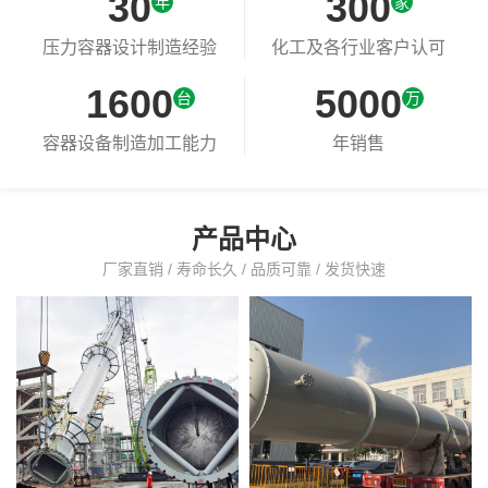
30
300
年
家
+
+
压力容器设计制造经验
化工及各行业客户认可
1600
5000
台
万
+
+
容器设备制造加工能力
年销售
产品中心
厂家直销 / 寿命长久 / 品质可靠 / 发货快速